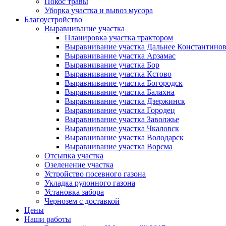
Покос травы
Уборка участка и вывоз мусора
Благоустройство
Выравнивание участка
Планировка участка трактором
Выравнивание участка Дальнее Константино
Выравнивание участка Арзамас
Выравнивание участка Бор
Выравнивание участка Кстово
Выравнивание участка Богородск
Выравнивание участка Балахна
Выравнивание участка Дзержинск
Выравнивание участка Городец
Выравнивание участка Заволжье
Выравнивание участка Чкаловск
Выравнивание участка Володарск
Выравнивание участка Ворсма
Отсыпка участка
Озеленение участка
Устройство посевного газона
Укладка рулонного газона
Установка забора
Чернозем с доставкой
Цены
Наши работы