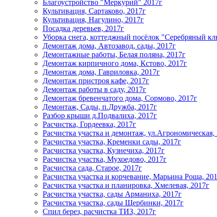
Благоустройство "Меркурий" 2017г
Культивация, Сартаково, 2017г
Культивация, Нагулино, 2017г
Посадка деревьев, 2017г
Уборка снега, коттеджный посёлок "Серебряный клю
Демонтаж дома, Автозавод, сады, 2017г
Демонтажные работы, Белая поляна, 2017г
Демонтаж кирпичного дома, Кстово, 2017г
Демонтаж дома, Гавриловка, 2017г
Демонтаж пристроя кафе, 2017г
Демонтаж работы в саду, 2017г
Демонтаж бревенчатого дома, Сормово, 2017г
Демонтаж, Сады, п.Дружба, 2017г
Разбор крыши д.Подвалиха, 2017г
Расчистка, Гордеевка, 2017г
Расчистка участка и демонтаж, ул.Агрономическая,
Расчистка участка, Кременки сады, 2017г
Расчистка участка, Кузнечиха, 2017г
Расчистка участка, Мухоедово, 2017г
Расчистка сада, Старое, 2017г
Расчистка участка и корчевание, Марьина Роща, 20
Расчистка участка и планировка, Хмелевая, 2017г
Расчистка участка, сады Арманиха, 2017г
Расчистка участка, сады Щербинки, 2017г
Спил берез, расчистка ТИЗ, 2017г