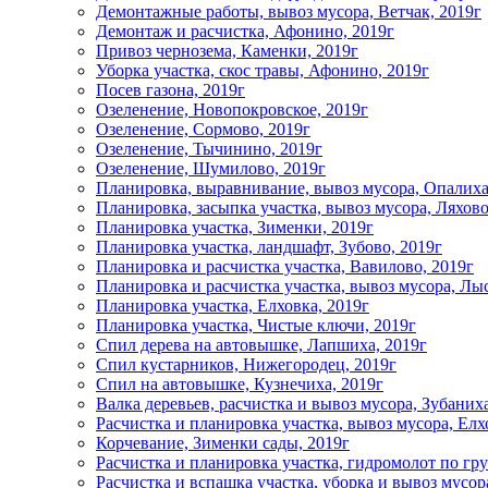
Демонтажные работы, вывоз мусора, Ветчак, 2019г
Демонтаж и расчистка, Афонино, 2019г
Привоз чернозема, Каменки, 2019г
Уборка участка, скос травы, Афонино, 2019г
Посев газона, 2019г
Озеленение, Новопокровское, 2019г
Озеленение, Сормово, 2019г
Озеленение, Тычинино, 2019г
Озеленение, Шумилово, 2019г
Планировка, выравнивание, вывоз мусора, Опалиха
Планировка, засыпка участка, вывоз мусора, Ляхово
Планировка участка, Зименки, 2019г
Планировка участка, ландшафт, Зубово, 2019г
Планировка и расчистка участка, Вавилово, 2019г
Планировка и расчистка участка, вывоз мусора, Лыс
Планировка участка, Елховка, 2019г
Планировка участка, Чистые ключи, 2019г
Спил дерева на автовышке, Лапшиха, 2019г
Спил кустарников, Нижегородец, 2019г
Спил на автовышке, Кузнечиха, 2019г
Валка деревьев, расчистка и вывоз мусора, Зубаниха
Расчистка и планировка участка, вывоз мусора, Елх
Корчевание, Зименки сады, 2019г
Расчистка и планировка участка, гидромолот по гр
Расчистка и вспашка участка, уборка и вывоз мусор