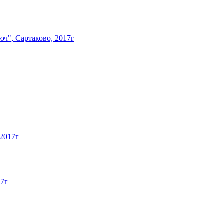
ч", Сартаково, 2017г
 2017г
17г