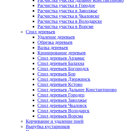
Расчистка участка Дальнее Константиново
Расчистка участка в Городце
Расчистка участка в Заволжье
Расчистка участка в Чкаловске
Расчистка участка в Володарске
Расчистка участка в Ворсме
Спил деревьев
Удаление деревьев
Обрезка деревьев
Валка деревьев
Кронирование деревьев
Спил деревьев Арзамас
Спил деревьев Балахна
Спил деревьев Богородск
Спил деревьев Бор
Спил деревьев Дзержинск
Спил деревьев Кстово
Спил деревьев Дальнее Константиново
Спил деревьев Городец
Спил деревьев Заволжье
Спил деревьев Чкаловск
Спил деревьев Володарск
Спил деревьев Ворсма
Корчевание и удаление пней
Вырубка кустарников