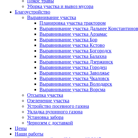
Покос травы
Уборка участка и вывоз мусора
Благоустройство
Выравнивание участка
Планировка участка трактором
Выравнивание участка Дальнее Константино
Выравнивание участка Арзамас
Выравнивание участка Бор
Выравнивание участка Кстово
Выравнивание участка Богородск
Выравнивание участка Балахна
Выравнивание участка Дзержинск
Выравнивание участка Городец
Выравнивание участка Заволжье
Выравнивание участка Чкаловск
Выравнивание участка Володарск
Выравнивание участка Ворсма
Отсыпка участка
Озеленение участка
Устройство посевного газона
Укладка рулонного газона
Установка забора
Чернозем с доставкой
Цены
Наши работы