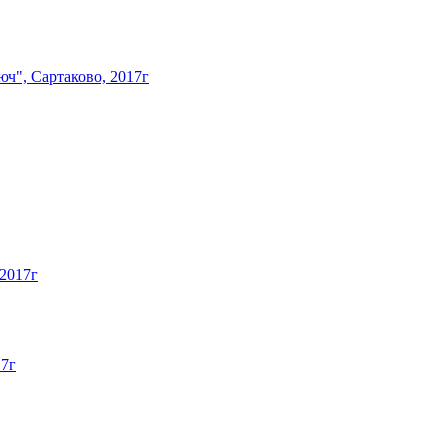
ч", Сартаково, 2017г
 2017г
17г