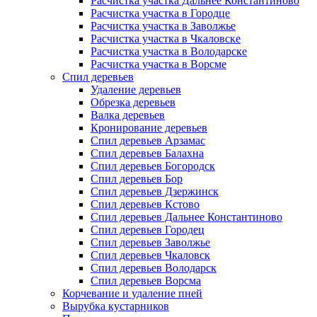
Расчистка участка Дальнее Константиново
Расчистка участка в Городце
Расчистка участка в Заволжье
Расчистка участка в Чкаловске
Расчистка участка в Володарске
Расчистка участка в Ворсме
Спил деревьев
Удаление деревьев
Обрезка деревьев
Валка деревьев
Кронирование деревьев
Спил деревьев Арзамас
Спил деревьев Балахна
Спил деревьев Богородск
Спил деревьев Бор
Спил деревьев Дзержинск
Спил деревьев Кстово
Спил деревьев Дальнее Константиново
Спил деревьев Городец
Спил деревьев Заволжье
Спил деревьев Чкаловск
Спил деревьев Володарск
Спил деревьев Ворсма
Корчевание и удаление пней
Вырубка кустарников