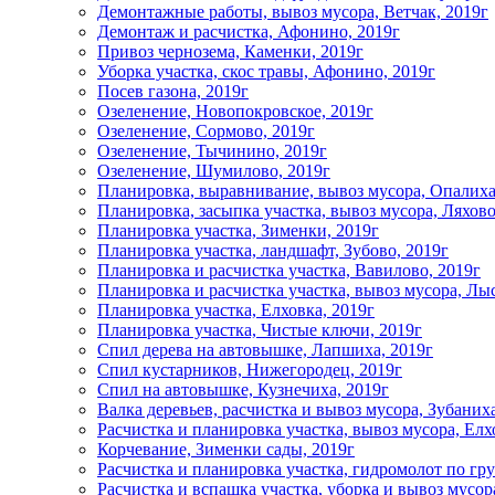
Демонтажные работы, вывоз мусора, Ветчак, 2019г
Демонтаж и расчистка, Афонино, 2019г
Привоз чернозема, Каменки, 2019г
Уборка участка, скос травы, Афонино, 2019г
Посев газона, 2019г
Озеленение, Новопокровское, 2019г
Озеленение, Сормово, 2019г
Озеленение, Тычинино, 2019г
Озеленение, Шумилово, 2019г
Планировка, выравнивание, вывоз мусора, Опалиха
Планировка, засыпка участка, вывоз мусора, Ляхово
Планировка участка, Зименки, 2019г
Планировка участка, ландшафт, Зубово, 2019г
Планировка и расчистка участка, Вавилово, 2019г
Планировка и расчистка участка, вывоз мусора, Лыс
Планировка участка, Елховка, 2019г
Планировка участка, Чистые ключи, 2019г
Спил дерева на автовышке, Лапшиха, 2019г
Спил кустарников, Нижегородец, 2019г
Спил на автовышке, Кузнечиха, 2019г
Валка деревьев, расчистка и вывоз мусора, Зубаниха
Расчистка и планировка участка, вывоз мусора, Елх
Корчевание, Зименки сады, 2019г
Расчистка и планировка участка, гидромолот по гр
Расчистка и вспашка участка, уборка и вывоз мусор