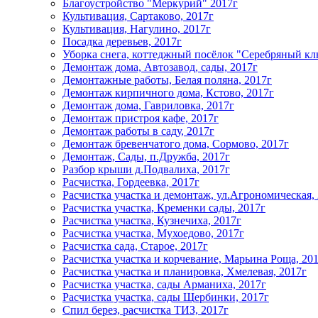
Благоустройство "Меркурий" 2017г
Культивация, Сартаково, 2017г
Культивация, Нагулино, 2017г
Посадка деревьев, 2017г
Уборка снега, коттеджный посёлок "Серебряный клю
Демонтаж дома, Автозавод, сады, 2017г
Демонтажные работы, Белая поляна, 2017г
Демонтаж кирпичного дома, Кстово, 2017г
Демонтаж дома, Гавриловка, 2017г
Демонтаж пристроя кафе, 2017г
Демонтаж работы в саду, 2017г
Демонтаж бревенчатого дома, Сормово, 2017г
Демонтаж, Сады, п.Дружба, 2017г
Разбор крыши д.Подвалиха, 2017г
Расчистка, Гордеевка, 2017г
Расчистка участка и демонтаж, ул.Агрономическая,
Расчистка участка, Кременки сады, 2017г
Расчистка участка, Кузнечиха, 2017г
Расчистка участка, Мухоедово, 2017г
Расчистка сада, Старое, 2017г
Расчистка участка и корчевание, Марьина Роща, 20
Расчистка участка и планировка, Хмелевая, 2017г
Расчистка участка, сады Арманиха, 2017г
Расчистка участка, сады Щербинки, 2017г
Спил берез, расчистка ТИЗ, 2017г